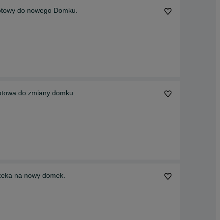
ua Lipton Gotowy do nowego Domku.
gotowa do zmiany domku.
ihuahua Lipton - Już czeka na nowy domek.