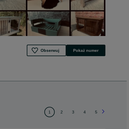
Obserwuj
Pokaż numer
1
2
3
4
5